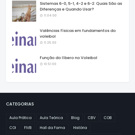
Sistemas 6-0, 5-1, 4-2 e 6-2: Quais São as
Diferenças e Quando Usar?
11:04:00
Valências físicas em fundamentos do
voleibol
11:25:00
Função do líbero no Voleibol
10:51:00
CATEGORIAS
Aula Prática
Aula Teórica
Blog
CBV
COB
COI
FIVB
Hall da Fama
História