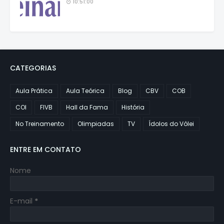
10:51:00
CATEGORIAS
Aula Prática
Aula Teórica
Blog
CBV
COB
COI
FIVB
Hall da Fama
História
No Treinamento
Olimpiadas
TV
Ídolos do Vôlei
ENTRE EM CONTATO
Nome
E-mail
*