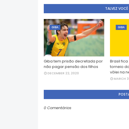
TALVEZ VOCÊ
GIBA
GIBA
Giba tem prisão decretada por
Brasil fic
não pagar pensão dos filhos
torneio do
vôlei na 
DECEMBER 22, 2020
MARCH 30
POST
0 Comentários