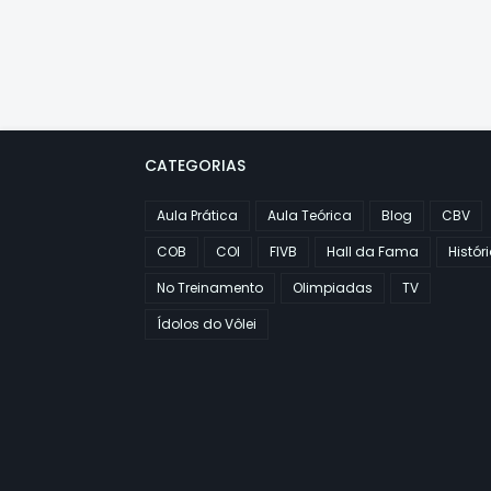
CATEGORIAS
Aula Prática
Aula Teórica
Blog
CBV
COB
COI
FIVB
Hall da Fama
Histór
No Treinamento
Olimpiadas
TV
Ídolos do Vôlei