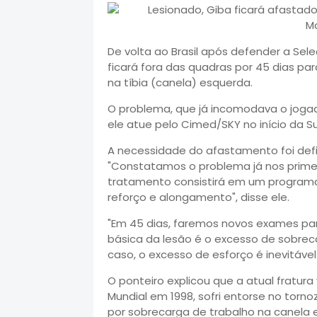
De volta ao Brasil após defender a Sel
ficará fora das quadras por 45 dias par
na tíbia (canela) esquerda.
O problema, que já incomodava o jogad
ele atue pelo Cimed/SKY no início da Sup
A necessidade do afastamento foi defi
"Constatamos o problema já nos prime
tratamento consistirá em um programa 
reforço e alongamento", disse ele.
"Em 45 dias, faremos novos exames par
básica da lesão é o excesso de sobreca
caso, o excesso de esforço é inevitável
O ponteiro explicou que a atual fratura
Mundial em 1998, sofri entorse no tor
por sobrecarga de trabalho na canela e