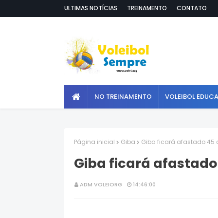
ULTIMAS NOTÍCIAS
TREINAMENTO
CONTATO
NO TREINAMENTO
VOLEIBOL EDUC
Página inicial
Giba
Giba ficará afastado 45 
Giba ficará afastado
ADM VOLEIORG
14:46:00