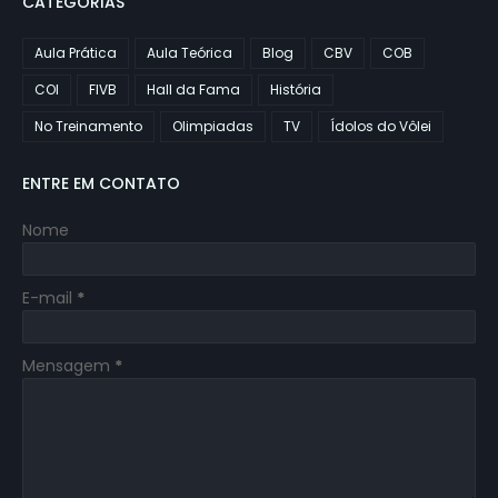
CATEGORIAS
Aula Prática
Aula Teórica
Blog
CBV
COB
COI
FIVB
Hall da Fama
História
No Treinamento
Olimpiadas
TV
Ídolos do Vôlei
ENTRE EM CONTATO
Nome
E-mail
*
Mensagem
*