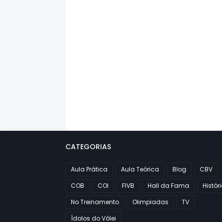
CATEGORIAS
Aula Prática
Aula Teórica
Blog
CBV
COB
COI
FIVB
Hall da Fama
Histór
No Treinamento
Olimpiadas
TV
Ídolos do Vôlei