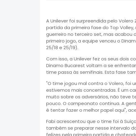
A Unilever foi surpreendida pelo Voler
partida da primeira fase do Top Volley, n
guerreiro no terceiro set, mas acabou de
primeiro jogo, a equipe venceu o Dinamo
25/18 e 25/19).
Com isso, a Unilever fez os seus dois c
Dinamo Bucarest voltam a se enfrentar n
time passa às semifinais. Esta fase t
"O time jogou mal contra o Volero, foi
estivemos mais concentradas. É um ca
muito sobre os adversários, não teve te
pouco. O campeonato continua. A gen
é tentar fazer o melhor papel aqui", ace
Fabi acrescentou que o time foi à Suíç
também se preparar nesse intervalo da
felizes pela primeira partida e chatea