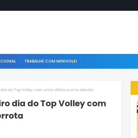
ACIONAL
TRABALHE COM MINIVOLEI
o dia do Top Volley com uma vitória e uma derrota
iro dia do Top Volley com
errota