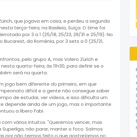
o Zürich, que jogava em casa, e perdeu a segunda
esta terça-feira, na Basileia, Suíça. O time foi
rrotado por 3 a 1 (25/18, 25/23, 29/31 e 25/19). No
 Bucarest, da Romênia, por 3 sets a 0 (25/21,
onfrontos, pelo grupo A, mas Volero Zürich e
esta quarta-feira, às 11h30, para definir se o
ambém será na quarta.
 um jogo bem diferente do primeiro, em que
mpeonato difícil e a gente não consegue saber
mpo de estudar, ver vídeos, e isso dificulta um
te depende ainda de um jogo, mas o importante
ntuou a líbero Fabi.
a com vários intuitos. "Queremos vencer, mas
 Superliga, não parar, manter o foco. Saímos
das por não termos feito o que gostaríamos no