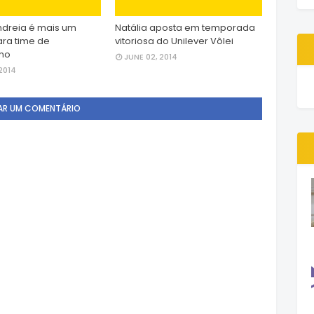
dreia é mais um
Natália aposta em temporada
ara time de
vitoriosa do Unilever Vôlei
nho
JUNE 02, 2014
2014
AR UM COMENTÁRIO