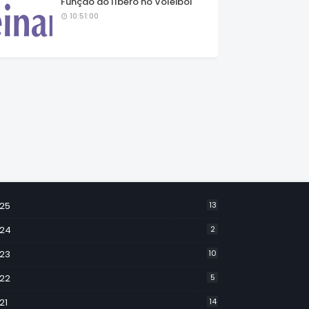
Função do líbero no Voleibol
10:51:00
25
13
24
2
23
10
22
5
21
14