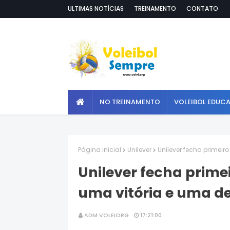
ULTIMAS NOTÍCIAS
TREINAMENTO
CONTATO
NO TREINAMENTO
VOLEIBOL EDUC
Página inicial
Unilever
Unilever fecha primeir
Unilever fecha prime
uma vitória e uma d
ADM VOLEIORG
17:21:00