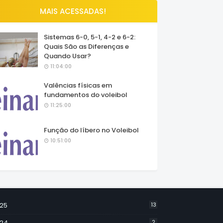
MAIS ACESSADAS!
Sistemas 6-0, 5-1, 4-2 e 6-2:
Quais São as Diferenças e
Quando Usar?
11:04:00
Valências físicas em
fundamentos do voleibol
11:25:00
Função do líbero no Voleibol
10:51:00
25
13
24
2