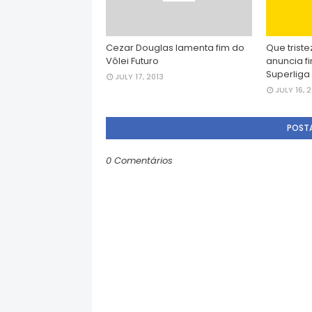
Cezar Douglas lamenta fim do
Que triste
Vôlei Futuro
anuncia f
Superliga
JULY 17, 2013
JULY 16, 
POST
0 Comentários