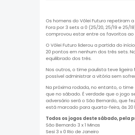
Os homens do Vôlei Futuro repetiram a
Fora por 3 sets a 0 (25/20, 25/19 e 25/
comprovou estar entre os favoritos ao t
O Vôlei Futuro liderou a partida do iníc
20 pontos em nenhum dos três sets. No p
equilibrado dos três.
Nos outros, o time paulista teve ligeira f
possível administrar a vitória sem s
Na próxima rodada, no entanto, o time
que no sábado. É verdade que o jogo se
adversário será o São Bernardo, que 
está marcado para quarta-feira, às 20 
Todos os jogos deste sábado, pela 
São Bernardo 3 x 1 Minas
Sesi 3 x 0 Rio de Janeiro