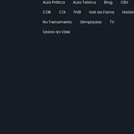
Aula Prática
Aula Teórica
Blog
CBV
COB
COI
FIVB
Hall da Fama
Histór
No Treinamento
Olimpiadas
TV
Ídolos do Vôlei