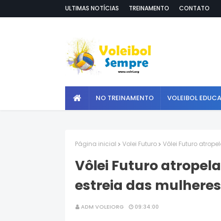
ULTIMAS NOTÍCIAS
TREINAMENTO
CONTATO
NO TREINAMENTO
VOLEIBOL EDUC
Página inicial
Volei Futuro
Vôlei Futuro atrope
Vôlei Futuro atropela
estreia das mulheres
ADM VOLEIORG
09:34:00