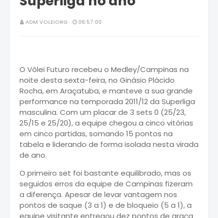
Superliga no ano
ADM VOLEIORG
06:57:00
O Vôlei Futuro recebeu o Medley/Campinas na
noite desta sexta-feira, no Ginásio Plácido
Rocha, em Araçatuba, e manteve a sua grande
performance na temporada 2011/12 da Superliga
masculina. Com um placar de 3 sets 0 (25/23,
25/15 e 25/20), a equipe chegou a cinco vitórias
em cinco partidas, somando 15 pontos na
tabela e liderando de forma isolada nesta virada
de ano.
O primeiro set foi bastante equilibrado, mas os
seguidos erros da equipe de Campinas fizeram
a diferença. Apesar de levar vantagem nos
pontos de saque (3 a 1) e de bloqueio (5 a 1), a
equipe visitante entregou dez pontos de graça