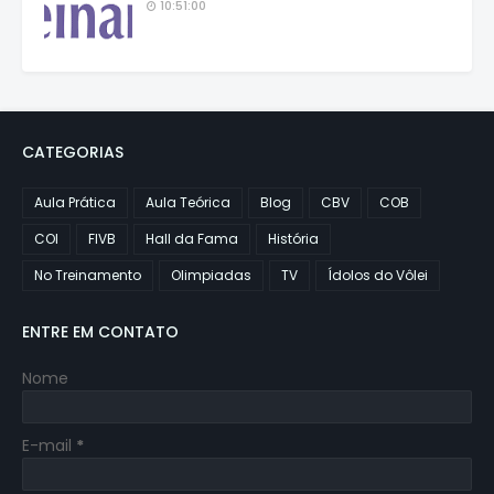
10:51:00
CATEGORIAS
Aula Prática
Aula Teórica
Blog
CBV
COB
COI
FIVB
Hall da Fama
História
No Treinamento
Olimpiadas
TV
Ídolos do Vôlei
ENTRE EM CONTATO
Nome
E-mail
*