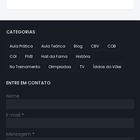
CATEGORIAS
Aula Prática
Aula Teórica
Blog
CBV
COB
COI
FIVB
Hall da Fama
História
No Treinamento
Olimpiadas
TV
Ídolos do Vôlei
ENTRE EM CONTATO
Nome
E-mail
*
Mensagem
*