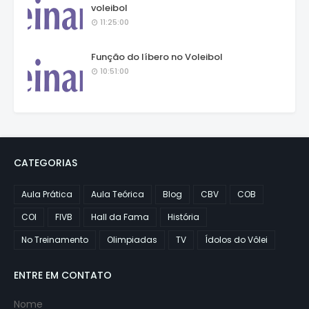
voleibol
11:25:00
Função do líbero no Voleibol
10:51:00
CATEGORIAS
Aula Prática
Aula Teórica
Blog
CBV
COB
COI
FIVB
Hall da Fama
História
No Treinamento
Olimpiadas
TV
Ídolos do Vôlei
ENTRE EM CONTATO
Nome