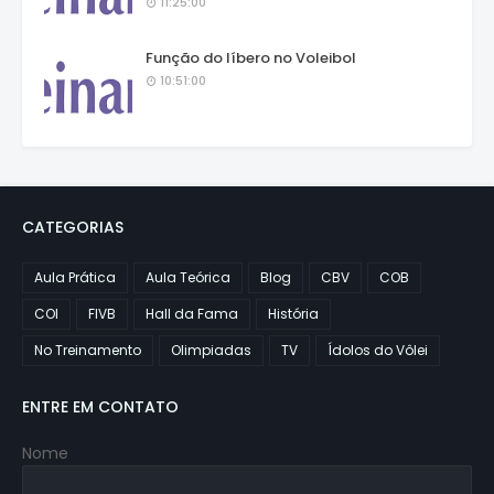
11:25:00
Função do líbero no Voleibol
10:51:00
CATEGORIAS
Aula Prática
Aula Teórica
Blog
CBV
COB
COI
FIVB
Hall da Fama
História
No Treinamento
Olimpiadas
TV
Ídolos do Vôlei
ENTRE EM CONTATO
Nome