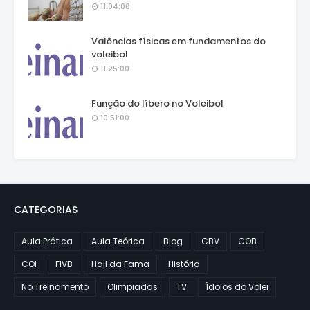
11:04:00
Valências físicas em fundamentos do
voleibol
11:25:00
Função do líbero no Voleibol
10:51:00
CATEGORIAS
Aula Prática
Aula Teórica
Blog
CBV
COB
COI
FIVB
Hall da Fama
História
No Treinamento
Olimpiadas
TV
Ídolos do Vôlei