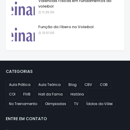
Valências físicas em fundamentos do
voleibol
11:25:00
Função do líbero no Voleibol
10:51:00
CATEGORIAS
Aula Prática
Aula Teórica
Blog
CBV
COB
COI
FIVB
Hall da Fama
História
No Treinamento
Olimpiadas
TV
Ídolos do Vôlei
ENTRE EM CONTATO