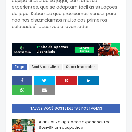
equipe chata de se jogar, com atletas
experientes, que se adaptam fácil às situações
de jogo. Sabemos que precisamos vencer para
não nos distanciarmos muito dos primeiros
colocados", observou o levantador.
Tags
Sesi Masculino
Super Imperatriz
TALVEZ VOCÊ GOSTE DESTAS POSTAGENS
Alan Souza agradece experiência no
Sesi-SP em despedida