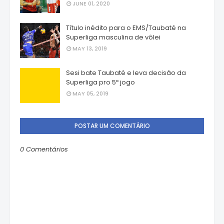
JUNE 01, 2020
Título inédito para o EMS/Taubaté na
Superliga masculina de vôlei
MAY 13, 2019
Sesi bate Taubaté e leva decisão da
Superliga pro 5º jogo
MAY 05, 2019
POSTAR UM COMENTÁRIO
0 Comentários