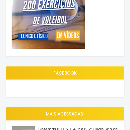
FACEBOOK
MAIS ACESSADAS!
Sistemas 6-0, 5-1, 4-2 e 6-2: Quais São as