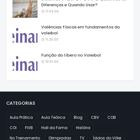
Diferenças e Quando Usar?
11:04:00
Valências físicas em fundamentos do
voleibol
11:25:00
Função do líbero no Voleibol
10:51:00
CATEGORIAS
Aula Prática
Aula Teórica
Blog
CBV
COB
COI
FIVB
Hall da Fama
História
No Treinamento
Olimpiadas
TV
Ídolos do Vôlei