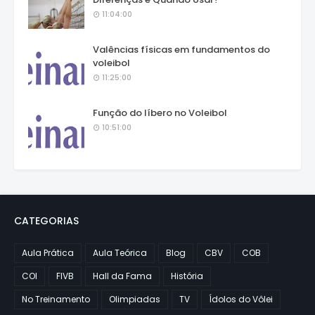
11:04:00
Valências físicas em fundamentos do
voleibol
11:25:00
Função do líbero no Voleibol
10:51:00
CATEGORIAS
Aula Prática
Aula Teórica
Blog
CBV
COB
COI
FIVB
Hall da Fama
História
No Treinamento
Olimpiadas
TV
Ídolos do Vôlei