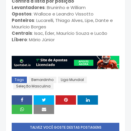
Confira a lista por posição
Levantadores
: Bruninho e William
Opostos
: Wallace e Leandro Vissotto
Ponteiros
: Lucarelli, Thiago Alves, Lipe, Dante e
Maurício Borges
Centrais
: Isac, Éder, Maurício Souza e Lucão
Líbero
: Mário Júnior
Tags
Bernardinho
Liga Mundial
Seleção Masculina
TALVEZ VOCÊ GOSTE DESTAS POSTAGENS