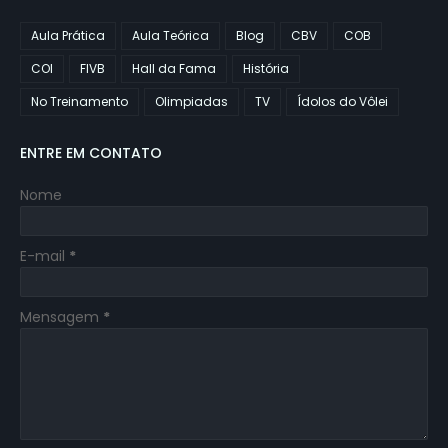
Aula Prática
Aula Teórica
Blog
CBV
COB
COI
FIVB
Hall da Fama
História
No Treinamento
Olimpiadas
TV
Ídolos do Vôlei
ENTRE EM CONTATO
Nome
E-mail
*
Mensagem
*