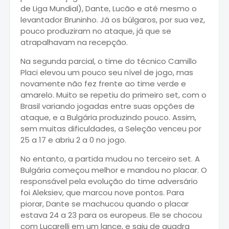
de Liga Mundial), Dante, Lucão e até mesmo o
levantador Bruninho. Já os búlgaros, por sua vez,
pouco produziram no ataque, já que se
atrapalhavam na recepção.
Na segunda parcial, o time do técnico Camillo
Placi elevou um pouco seu nível de jogo, mas
novamente não fez frente ao time verde e
amarelo. Muito se repetiu do primeiro set, com o
Brasil variando jogadas entre suas opções de
ataque, e a Bulgária produzindo pouco. Assim,
sem muitas dificuldades, a Seleção venceu por
25 a 17 e abriu 2 a 0 no jogo.
No entanto, a partida mudou no terceiro set. A
Bulgária começou melhor e mandou no placar. O
responsável pela evolução do time adversário
foi Aleksiev, que marcou nove pontos. Para
piorar, Dante se machucou quando o placar
estava 24 a 23 para os europeus. Ele se chocou
com Lucarelli em um lance, e saiu de quadra