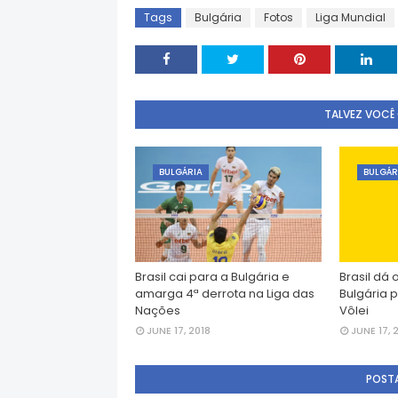
Tags
Bulgária
Fotos
Liga Mundial
TALVEZ VOCÊ
BULGÁRIA
BULGÁR
Brasil cai para a Bulgária e
Brasil dá 
amarga 4ª derrota na Liga das
Bulgária p
Nações
Vôlei
JUNE 17, 2018
JUNE 17, 
POST