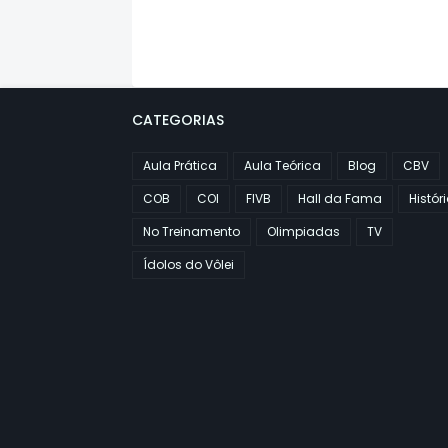
CATEGORIAS
Aula Prática
Aula Teórica
Blog
CBV
COB
COI
FIVB
Hall da Fama
Histór
No Treinamento
Olimpiadas
TV
Ídolos do Vôlei