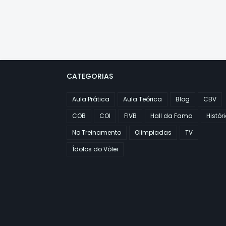
CATEGORIAS
Aula Prática
Aula Teórica
Blog
CBV
COB
COI
FIVB
Hall da Fama
Histór
No Treinamento
Olimpiadas
TV
Ídolos do Vôlei