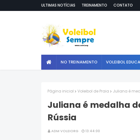
ULTIMAS NOTÍCIAS
TREINAMENTO
CONTATO
NO TREINAMENTO
VOLEIBOL EDUC
Página inicial
Voleibol de Praia
Juliana é med
Juliana é medalha d
Rússia
ADM VOLEIORG
13:44:00