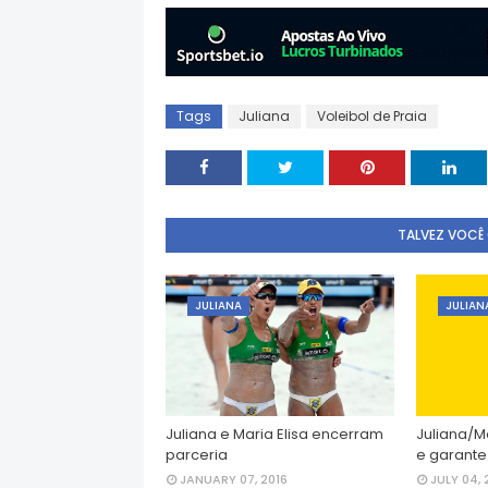
Tags
Juliana
Voleibol de Praia
TALVEZ VOCÊ
JULIANA
JULIAN
Juliana e Maria Elisa encerram
Juliana/M
parceria
e garante
JANUARY 07, 2016
JULY 04, 