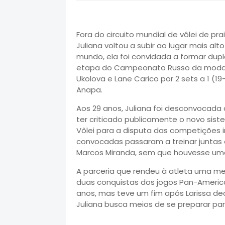
Fora do circuito mundial de vôlei de pr
Juliana voltou a subir ao lugar mais a
mundo, ela foi convidada a formar dup
etapa do Campeonato Russo da modalid
Ukolova e Lane Carico por 2 sets a 1 (1
Anapa.
Aos 29 anos, Juliana foi desconvocada 
ter criticado publicamente o novo sis
Vôlei para a disputa das competições i
convocadas passaram a treinar junta
Marcos Miranda, sem que houvesse uma
A parceria que rendeu à atleta uma me
duas conquistas dos jogos Pan-American
anos, mas teve um fim após Larissa deci
Juliana busca meios de se preparar para 