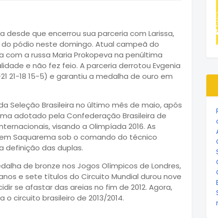
aia desde que encerrou sua parceria com Larissa,
lto do pódio neste domingo. Atual campeã do
la com a russa Maria Prokopeva na penúltima
ade e não fez feio. A parceria derrotou Evgenia
9-21 21-18 15-5) e garantiu a medalha de ouro em
da Seleção Brasileira no último mês de maio, após
tema adotado pela Confederação Brasileira de
nternacionais, visando a Olimpíada 2016. As
s em Saquarema sob o comando do técnico
 definição das duplas.
dalha de bronze nos Jogos Olímpicos de Londres,
os e sete títulos do Circuito Mundial durou nove
dir se afastar das areias no fim de 2012. Agora,
o circuito brasileiro de 2013/2014.