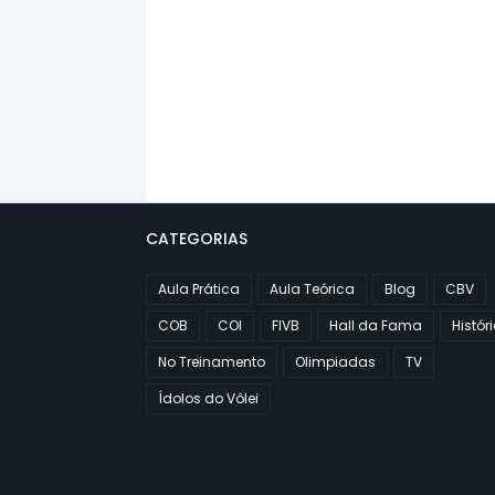
CATEGORIAS
Aula Prática
Aula Teórica
Blog
CBV
COB
COI
FIVB
Hall da Fama
Histór
No Treinamento
Olimpiadas
TV
Ídolos do Vôlei