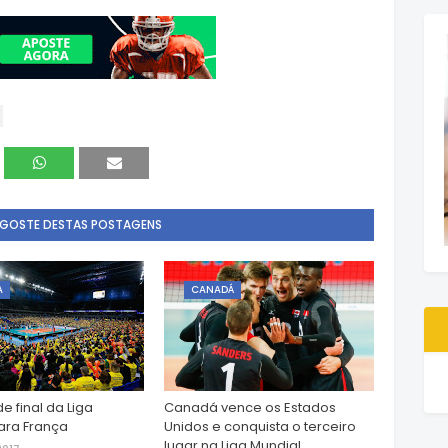
 GOSTE DESTAS POSTAGENS
A
CANADÁ
de final da Liga
Canadá vence os Estados
ara França
Unidos e conquista o terceiro
lugar na Liga Mundial