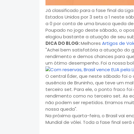
Já classificado para a fase final da Lig
Estados Unidos por 3 sets a 1 neste sáb
a 0 por conta de uma brusca queda de r
Poupado no jogo deste sábado, o opost
elogiou bastante a atuação de seu su
DICA DO BLOG:
Melhores
Artigos de Vol
"Achei bem satisfatória a atuação do 
rendimento e demos chances para que 
um ótimo desempenho. Foi a nossa bola
O central Éder, que neste sábado foi o 
ausência de Bruninho, que teve um mal-
terceiro set. Para ele, o ponto fraco f
rendimento como no terceiro set. As eq
não podem ser repetidos. Erramos muit
nossa queda".
Na próxima quarta-feira, o Brasil vai e
Mundial de vôlei. Toda a fase final será