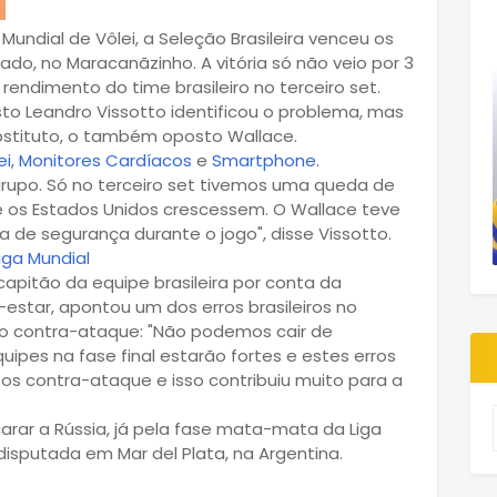
a Mundial de Vôlei, a Seleção Brasileira venceu os
ado, no Maracanãzinho. A vitória só não veio por 3
endimento do time brasileiro no terceiro set.
o Leandro Vissotto identificou o problema, mas
bstituto, o também oposto Wallace.
ei
,
Monitores Cardíacos
e
Smartphone
.
grupo. Só no terceiro set tivemos uma queda de
os Estados Unidos crescessem. O Wallace teve
 de segurança durante o jogo", disse Vissotto.
capitão da equipe brasileira por conta da
estar, apontou um dos erros brasileiros no
oi o contra-ataque: "Não podemos cair de
uipes na fase final estarão fortes e estes erros
os contra-ataque e isso contribuiu muito para a
ncarar a Rússia, já pela fase mata-mata da Liga
 disputada em Mar del Plata, na Argentina.