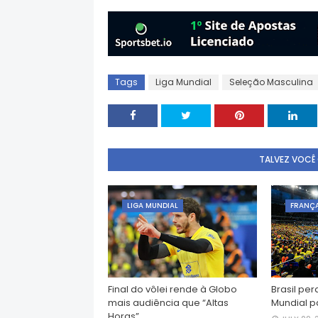
Tags
Liga Mundial
Seleção Masculina
TALVEZ VOCÊ
LIGA MUNDIAL
FRANÇ
Final do vôlei rende à Globo
Brasil per
mais audiência que “Altas
Mundial p
Horas”