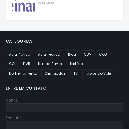
10:51:00
CATEGORIAS
Aula Prática
Aula Teórica
Blog
CBV
COB
COI
FIVB
Hall da Fama
História
No Treinamento
Olimpiadas
TV
Ídolos do Vôlei
ENTRE EM CONTATO
Nome
E-mail
*