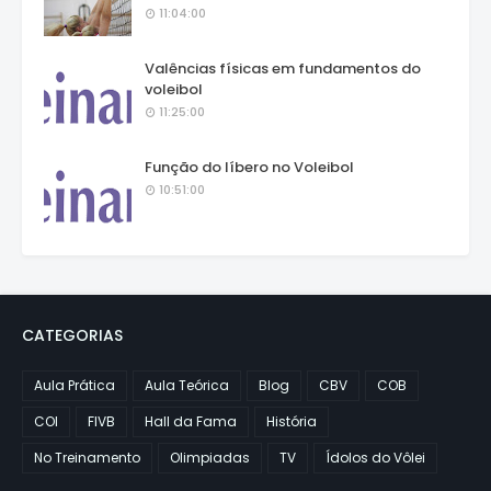
11:04:00
Valências físicas em fundamentos do
voleibol
11:25:00
Função do líbero no Voleibol
10:51:00
CATEGORIAS
Aula Prática
Aula Teórica
Blog
CBV
COB
COI
FIVB
Hall da Fama
História
No Treinamento
Olimpiadas
TV
Ídolos do Vôlei