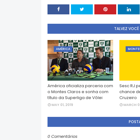
TALVEZ VOCÊ
AMÉRICA
MONTE
América oficializa parceria com
Sesc RJ p
o Montes Claros e sonha com
chance de
título da Superliga de Vôlei
Cruzeiro
MAY 01, 2019
MARCH 07
POST
0 Comentários