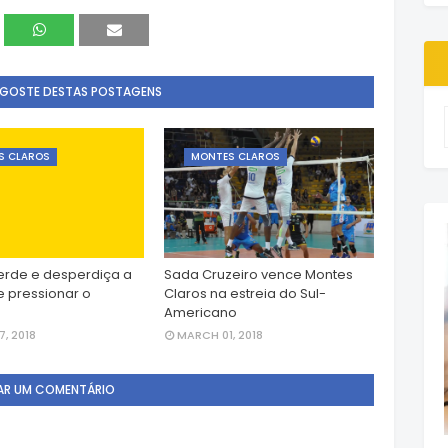
 GOSTE DESTAS POSTAGENS
S CLAROS
MONTES CLAROS
erde e desperdiça a
Sada Cruzeiro vence Montes
 pressionar o
Claros na estreia do Sul-
Americano
, 2018
MARCH 01, 2018
AR UM COMENTÁRIO