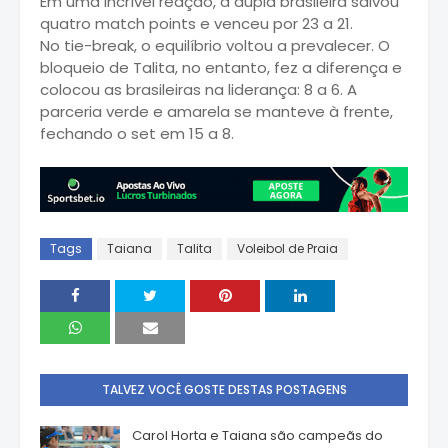
Em uma incrível reação, a dupla brasileira salvou
quatro match points e venceu por 23 a 21.
No tie-break, o equilíbrio voltou a prevalecer. O
bloqueio de Talita, no entanto, fez a diferença e
colocou as brasileiras na liderança: 8 a 6. A
parceria verde e amarela se manteve à frente,
fechando o set em 15 a 8.
Tags
Taiana
Talita
Voleibol de Praia
TALVEZ VOCÊ GOSTE DESTAS POSTAGENS
Carol Horta e Taiana são campeãs do