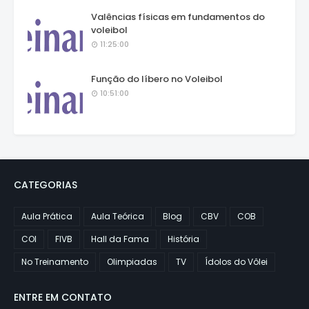
Valências físicas em fundamentos do
voleibol
11:25:00
Função do líbero no Voleibol
10:51:00
CATEGORIAS
Aula Prática
Aula Teórica
Blog
CBV
COB
COI
FIVB
Hall da Fama
História
No Treinamento
Olimpiadas
TV
Ídolos do Vôlei
ENTRE EM CONTATO