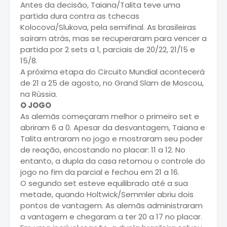
Antes da decisão, Taiana/Talita teve uma
partida dura contra as tchecas
Kolocova/Slukova, pela semifinal. As brasileiras
saíram atrás, mas se recuperaram para vencer a
partida por 2 sets a 1, parciais de 20/22, 21/15 e
15/8.
A próxima etapa do Circuito Mundial acontecerá
de 21 a 25 de agosto, no Grand Slam de Moscou,
na Rússia.
O JOGO
As alemãs começaram melhor o primeiro set e
abriram 6 a 0. Apesar da desvantagem, Taiana e
Talita entraram no jogo e mostraram seu poder
de reação, encostando no placar: 11 a 12. No
entanto, a dupla da casa retomou o controle do
jogo no fim da parcial e fechou em 21 a 16.
O segundo set esteve equilibrado até a sua
metade, quando Holtwick/Semmler abriu dois
pontos de vantagem. As alemãs administraram
a vantagem e chegaram a ter 20 a 17 no placar.