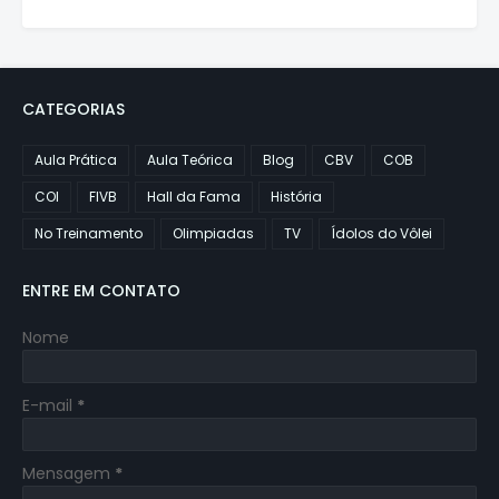
CATEGORIAS
Aula Prática
Aula Teórica
Blog
CBV
COB
COI
FIVB
Hall da Fama
História
No Treinamento
Olimpiadas
TV
Ídolos do Vôlei
ENTRE EM CONTATO
Nome
E-mail
*
Mensagem
*