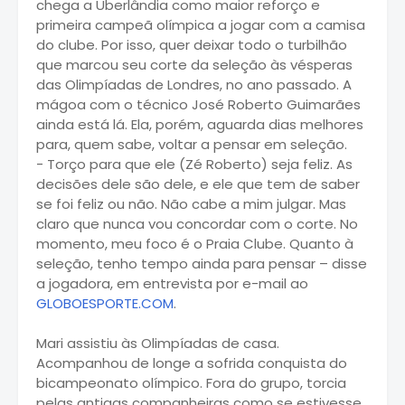
chega a Uberlândia como maior reforço e
primeira campeã olímpica a jogar com a camisa
do clube. Por isso, quer deixar todo o turbilhão
que marcou seu corte da seleção às vésperas
das Olimpíadas de Londres, no ano passado. A
mágoa com o técnico José Roberto Guimarães
ainda está lá. Ela, porém, aguarda dias melhores
para, quem sabe, voltar a pensar em seleção.
- Torço para que ele (Zé Roberto) seja feliz. As
decisões dele são dele, e ele que tem de saber
se foi feliz ou não. Não cabe a mim julgar. Mas
claro que nunca vou concordar com o corte. No
momento, meu foco é o Praia Clube. Quanto à
seleção, tenho tempo ainda para pensar – disse
a jogadora, em entrevista por e-mail ao
GLOBOESPORTE.COM
.
Mari assistiu às Olimpíadas de casa.
Acompanhou de longe a sofrida conquista do
bicampeonato olímpico. Fora do grupo, torcia
pelas antigas companheiras como se estivesse