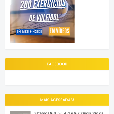
FACEBOOK
MAIS ACESSADAS!
Sistemas 6-0, 5-1, 4-2 e 6-2: Quais São as