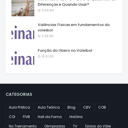
Diferenças e Quando Usar?
11:04:00
Valências físicas em fundamentos do
voleibol
11:25:00
Função do líbero no Voleibol
10:51:00
CATEGORIAS
Aula Prática
Aula Teórica
Blog
CBV
COB
COI
FIVB
Hall da Fama
História
No Treinamento
Olimpiadas
TV
Ídolos do Vôlei