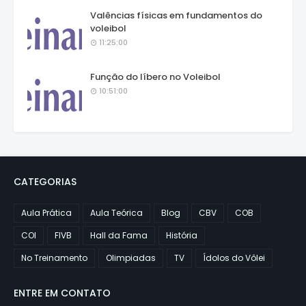
Valências físicas em fundamentos do
voleibol
11:25:00
Função do líbero no Voleibol
10:51:00
CATEGORIAS
Aula Prática
Aula Teórica
Blog
CBV
COB
COI
FIVB
Hall da Fama
História
No Treinamento
Olimpiadas
TV
Ídolos do Vôlei
ENTRE EM CONTATO