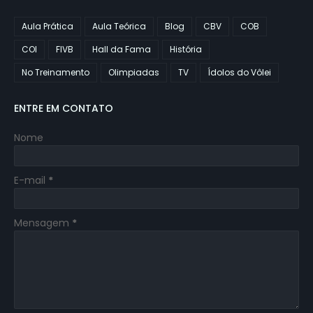
Aula Prática
Aula Teórica
Blog
CBV
COB
COI
FIVB
Hall da Fama
História
No Treinamento
Olimpiadas
TV
Ídolos do Vôlei
ENTRE EM CONTATO
Nome
E-mail
*
Mensagem
*