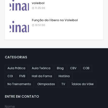
voleibol
11:25:00
Função do líbero no Voleibol
10:51:00
CATEGORIAS
Aula Prática
Aula Teórica
Blog
CBV
COB
COI
FIVB
Hall da Fama
História
No Treinamento
Olimpiadas
TV
Ídolos do Vôlei
ENTRE EM CONTATO
Nome