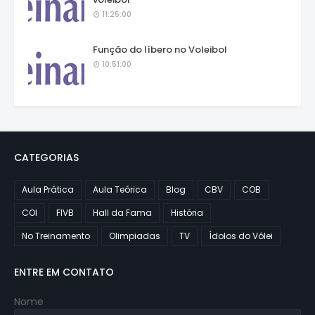
11:25:00
Função do líbero no Voleibol
10:51:00
CATEGORIAS
Aula Prática
Aula Teórica
Blog
CBV
COB
COI
FIVB
Hall da Fama
História
No Treinamento
Olimpiadas
TV
Ídolos do Vôlei
ENTRE EM CONTATO
Nome