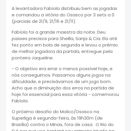
A levantadora Fabíola distribuiu bem as jogadas
e comandou a vitória do Osasco por 3 sets a 0
(parciais de 21/9, 21/16 e 21/11).
Fabíola foi a grande maestra da noite. Deu
passes precisos para
Sheilla
, Sanja & Cia. Ela até
fez ponto em bola de segunda e levou o prêmio
de melhor jogadora da partida, entregue pela
ponteira Jaqueline.
- O objetivo era errar o menos possível hoje, e
nós conseguimos. Passamos alguns jogos na
dificuldade, e precisávamos de um jogo bom.
Acho que a diminuição dos erros na partida de
hoje foi essencial para essa vitória - comemorou
Fabíola.
O próximo desafio do Molico/Osasco na
Superliga é segunda-feira, às 19h30m (de
Brasília) contra o Minas, fora de casa. O Rio do
Sul, por sua vez, tentará seu primeiro triunfo na