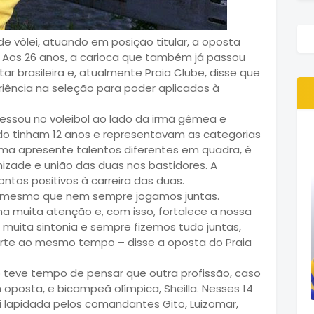
e vôlei, atuando em posição titular, a oposta
. Aos 26 anos, a carioca que também já passou
tar brasileira e, atualmente Praia Clube, disse que
ência na seleção para poder aplicados à
gressou no voleibol ao lado da irmã gêmea e
do tinham 12 anos e representavam as categorias
ma apresente talentos diferentes em quadra, é
izade e união das duas nos bastidores. A
ntos positivos à carreira das duas.
 mesmo que nem sempre jogamos juntas.
 muita atenção e, com isso, fortalece a nossa
s muita sintonia e sempre fizemos tudo juntas,
rte ao mesmo tempo – disse a oposta do Praia
o teve tempo de pensar que outra profissão, caso
 oposta, e bicampeã olímpica, Sheilla. Nesses 14
oi lapidada pelos comandantes Gito, Luizomar,