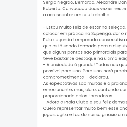
Sergio Negrão, Bernardo, Alexandre Dan
Roberto. Convocada duas vezes neste 
a acrescentar em seu trabalho.
- Estou muito feliz de estar na seleçã
colocar em prática na Superliga, dar 
Pela segunda temporada consecutiva n
que está sendo formado para a dispu
que alguns pontos são primordiais par
teve bastante destaque na última edi
- A ansiedade é grande! Todas nós que
possível para isso. Para isso, será prec
comprometimento – declarou.
As expectativas são muitas e a praian
emocionante, mas, claro, contando com
proporcionado pelos torcedores.
- Adoro o Praia Clube e sou feliz demai
Quero representar muito bem esse ano 
jogos, agita e faz do nosso ginásio um c