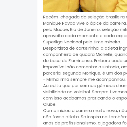
Recém-chegada da seleção brasileira d
Monique Pavão vive o ápice da carreira
pelo Macaé, Rio de Janeiro, seleção mili
aproveita cada momento e cada experi
Superliga Nacional pelo time mineiro.
Desportista de carteirinha, a atleta in
companheira de quadra Michelle, quan
de base do Fluminense. Embora cada u
impossível não comentar a sintonia, am
parceria, segundo Monique, é um dos po
- Minha irmã sempre me acompanhou,
Acredito que por sermos gêmeas chama
visibilidade no voleibol. Sempre tivemo
com isso acabamos praticando o espo
Clube.
Como iniciou a carreira muito nova, nã
não fosse atleta. Se inspira na também
anos de profissionalismo, a jogadora f