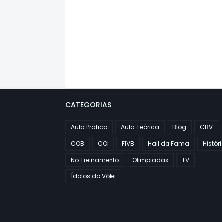
CATEGORIAS
Aula Prática
Aula Teórica
Blog
CBV
COB
COI
FIVB
Hall da Fama
Histór
No Treinamento
Olimpiadas
TV
Ídolos do Vôlei