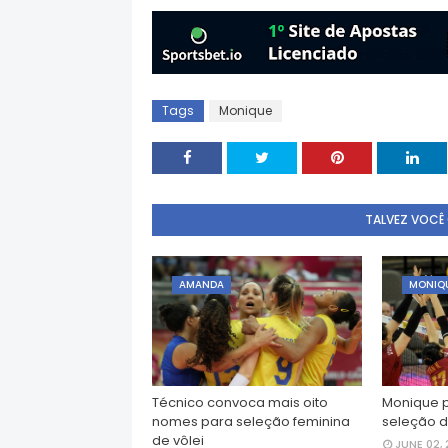
Tags
Monique
TALVEZ VOCÊ
AMANDA
MONIQ
Técnico convoca mais oito
Monique 
nomes para seleção feminina
seleção d
de vôlei
JUNE 02, 