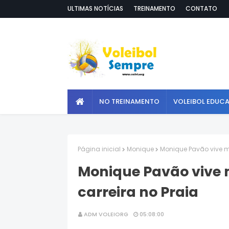
ULTIMAS NOTÍCIAS
TREINAMENTO
CONTATO
NO TREINAMENTO
VOLEIBOL EDUC
Página inicial
Monique
Monique Pavão vive m
Monique Pavão vive
carreira no Praia
ADM VOLEIORG
05:08:00