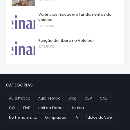
Valências físicas em fundamentos do
voleibol
11:25:00
Função do líbero no Voleibol
10:51:00
CATEGORIAS
Aula Prática
Aula Teórica
Blog
CBV
COB
COI
FIVB
Hall da Fama
História
No Treinamento
Olimpiadas
TV
Ídolos do Vôlei