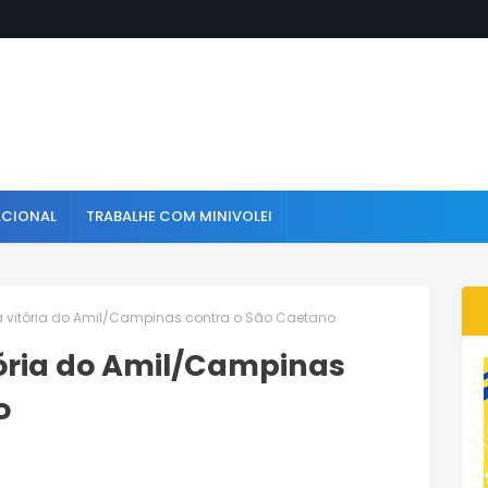
ACIONAL
TRABALHE COM MINIVOLEI
a vitória do Amil/Campinas contra o São Caetano
tória do Amil/Campinas
o