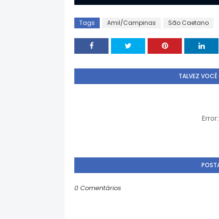
Tags
Amil/Campinas
São Caetano
TALVEZ VOCÊ
Erro
POST
0 Comentários