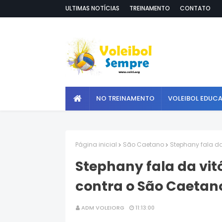
ULTIMAS NOTÍCIAS
TREINAMENTO
CONTATO
NO TREINAMENTO
VOLEIBOL EDUC
Página inicial
São Caetano
Stephany fala d
Stephany fala da vi
contra o São Caetan
ADM VOLEIORG
11:13:00