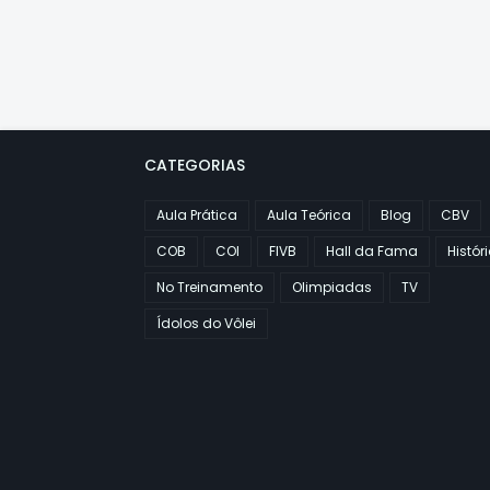
CATEGORIAS
Aula Prática
Aula Teórica
Blog
CBV
COB
COI
FIVB
Hall da Fama
Histór
No Treinamento
Olimpiadas
TV
Ídolos do Vôlei