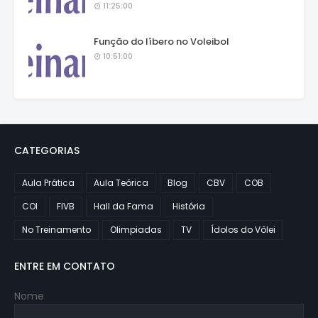
11:25:00
Função do líbero no Voleibol
10:51:00
CATEGORIAS
Aula Prática
Aula Teórica
Blog
CBV
COB
COI
FIVB
Hall da Fama
História
No Treinamento
Olimpiadas
TV
Ídolos do Vôlei
ENTRE EM CONTATO
Nome