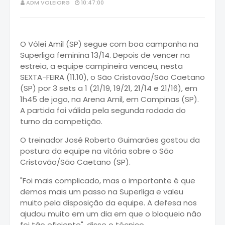
ADM VOLEIORG
10:47:00
O Vôlei Amil (SP) segue com boa campanha na
Superliga feminina 13/14. Depois de vencer na
estreia, a equipe campineira venceu, nesta
SEXTA-FEIRA (11.10), o São Cristovão/São Caetano
(SP) por 3 sets a 1 (21/19, 19/21, 21/14 e 21/16), em
1h45 de jogo, na Arena Amil, em Campinas (SP).
A partida foi válida pela segunda rodada do
turno da competição.
O treinador José Roberto Guimarães gostou da
postura da equipe na vitória sobre o São
Cristovão/São Caetano (SP).
"Foi mais complicado, mas o importante é que
demos mais um passo na Superliga e valeu
muito pela disposição da equipe. A defesa nos
ajudou muito em um dia em que o bloqueio não
foi tão eficiente", disse o técnico.