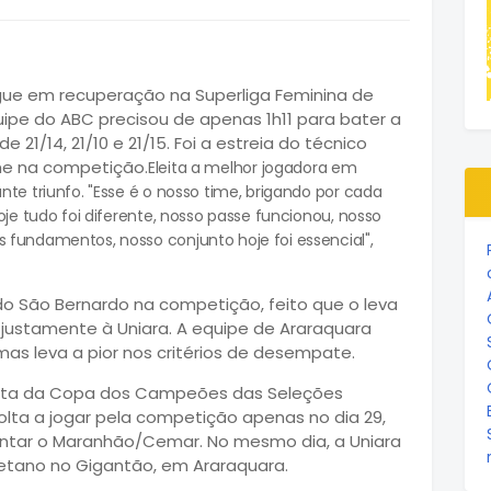
egue em recuperação na Superliga Feminina de
quipe do ABC precisou de apenas 1h11 para bater a
e 21/14, 21/10 e 21/15. Foi a estreia do técnico
e na competição.
Eleita a melhor jogadora em
nte triunfo. "Esse é o nosso time, brigando por cada
oje tudo foi diferente, nosso passe funcionou, nosso
 fundamentos, nosso conjunto hoje foi essencial",
 do São Bernardo na competição, feito que o leva
justamente à Uniara. A equipe de Araraquara
as leva a pior nos critérios de desempate.
puta da Copa dos Campeões das Seleções
olta a jogar pela competição apenas no dia 29,
entar o Maranhão/Cemar. No mesmo dia, a Uniara
tano no Gigantão, em Araraquara.