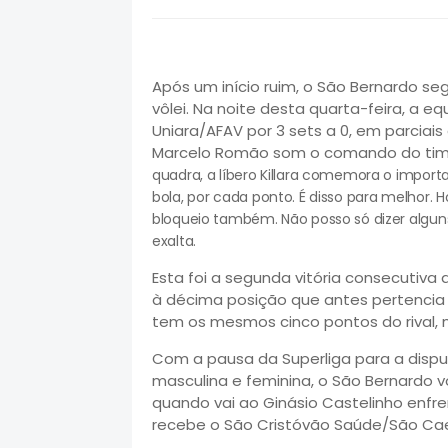
Após um início ruim, o São Bernardo s
vôlei. Na noite desta quarta-feira, a e
Uniara/AFAV por 3 sets a 0, em parciais d
Marcelo Romão som o comando do tim
quadra, a líbero Killara comemora o importa
bola, por cada ponto. É disso para melhor. H
bloqueio também. Não posso só dizer alguns
exalta.
Esta foi a segunda vitória consecutiva
à décima posição que antes pertencia 
tem os mesmos cinco pontos do rival, m
Com a pausa da Superliga para a dis
masculina e feminina, o São Bernardo v
quando vai ao Ginásio Castelinho enfr
recebe o São Cristóvão Saúde/São Cae