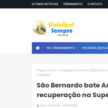
ULTIMAS NOTÍCIAS
TREINAMENTO
CONTATO
NO TREINAMENTO
VOLEIBOL EDUC
Página inicial
Superliga Feminina 2013/2014
S
Superliga
São Bernardo bate A
recuperação na Supe
ADM VOLEIORG
08:28:00