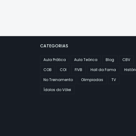
CATEGORIAS
Aula Prática
Aula Teórica
Blog
CBV
COB
COI
FIVB
Hall da Fama
Histór
No Treinamento
Olimpiadas
TV
Ídolos do Vôlei