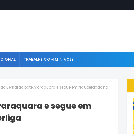
ACIONAL
TRABALHE COM MINIVOLEI
ão Bernardo bate Araraquara e segue em recuperação na
raraquara e segue em
rliga