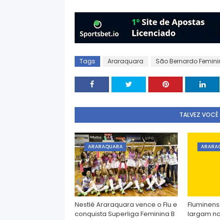
Tags
Araraquara
São Bernardo Femini
TALVEZ VOCÊ
ARARAQUARA
ARARA
Nestlé Araraquara vence o Flu e
Fluminens
conquista Superliga Feminina B
largam na