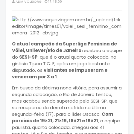
ADM VOLEIORG
17:48:00
O atual campeão da Superliga Feminina de
Vôlei, Unilever/Rio de Janeiro
recebeu a equipe
do
SESI-SP
, que é o atual quarto colocado, no
ginásio Tijuca T.C. E, após um jogo bastante
disputado, os
visitantes se impuseram e
venceram por 3 a 1
.
Em busca da décima nona vitória, para assumir a
segunda colocação, o Rio de Janeiro tentou,
mas acabou sendo superado pelo SESI-SP, que
se recuperou da derrota sofrida na última
segunda-feira (17), para o líder Osasco.
Com
parciais de 19×21, 21×19, 18×21 e 15×21
, a equipe
paulista, quarta colocada, chegou aos 41
pontos. Já o Rio de Janeiro, que permaneceu em