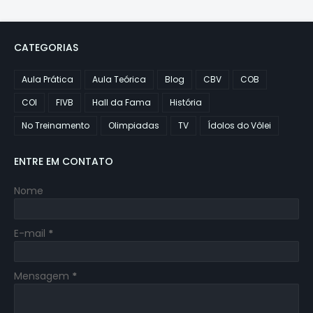
CATEGORIAS
Aula Prática
Aula Teórica
Blog
CBV
COB
COI
FIVB
Hall da Fama
História
No Treinamento
Olimpiadas
TV
Ídolos do Vôlei
ENTRE EM CONTATO
Nome
E-mail
*
Mensagem
*