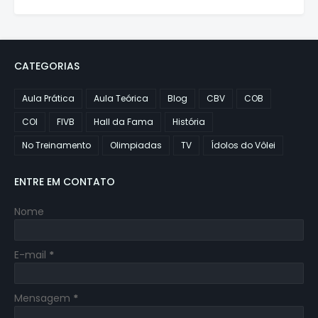
CATEGORIAS
Aula Prática
Aula Teórica
Blog
CBV
COB
COI
FIVB
Hall da Fama
História
No Treinamento
Olimpiadas
TV
Ídolos do Vôlei
ENTRE EM CONTATO
Nome
E-mail
*
Mensagem
*