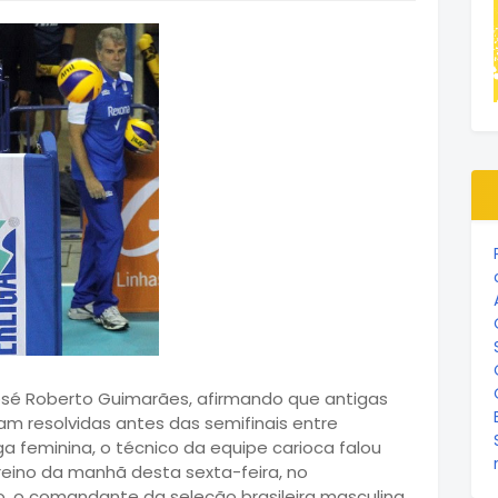
osé Roberto Guimarães, afirmando que antigas
am resolvidas antes das semifinais entre
ga feminina, o técnico da equipe carioca falou
eino da manhã desta sexta-feira, no
, o comandante da seleção brasileira masculina