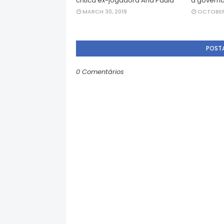
critica ex-jogadora Ana Paula
a governa
MARCH 30, 2019
OCTOBER 
POST
0 Comentários