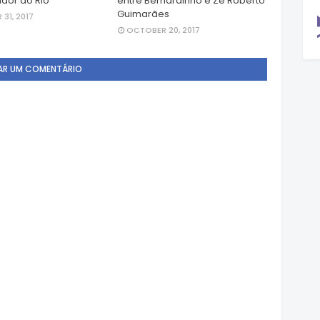
dor do Rio
entre Bernardinho e Zé Roberto
Guimarães
31, 2017
OCTOBER 20, 2017
AR UM COMENTÁRIO