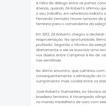
A falta de diálogo entre as partes co
Atenas, quando Zé Roberto afirmou que
o seu trabalho, em referência indireta
Fernanda Venturini. Houve rumores de q
feminina para o comandante da seleção
Em 2012, Zé Roberto chegou a declarar
reaproximação. Na oportunidade, Bern
profissão. Segundo o técnico da seleção
diretamente a ele se buscava uma reco
nos duelos entre Campinas e Rio de Jan
nas semifinais.
No último encontro, que culminou com a
consequentemente a eliminação do Cam
cumprimento mais cordial entre os dois
José Roberto Guimarães, ex-técnico d
brasileira feminina
, é tricampeão olímpi
no mundo medalhista de ouro com seleçõ