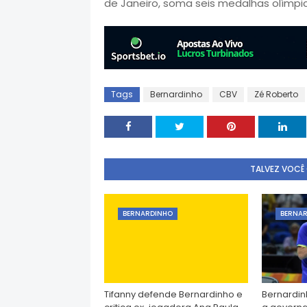
de Janeiro, soma seis medalhas olímpic
Tags
Bernardinho
CBV
Zé Roberto
TALVEZ VOCÊ
BERNARDINHO
BERNA
Tifanny defende Bernardinho e
Bernardin