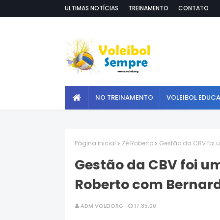
ULTIMAS NOTÍCIAS
TREINAMENTO
CONTATO
NO TREINAMENTO
VOLEIBOL EDUC
Página inicial
Zé Roberto
Gestão da CBV foi 
Gestão da CBV foi u
Roberto com Bernar
ADM VOLEIORG
17:35:00