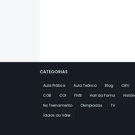
CATEGORIAS
Aula Prática
Aula Teórica
Blog
CBV
COB
COI
FIVB
Hall da Fama
Histór
No Treinamento
Olimpiadas
TV
Ídolos do Vôlei