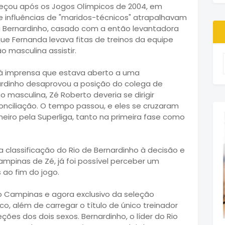
meçou após os Jogos Olímpicos de 2004, em
 influências de "maridos-técnicos" atrapalhavam
 a Bernardinho, casado com a então levantadora
ue Fernanda levava fitas de treinos da equipe
 masculina assistir.
 à imprensa que estava aberto a uma
ardinho desaprovou a posição do colega de
 masculina, Zé Roberto deveria se dirigir
nciliação. O tempo passou, e eles se cruzaram
eiro pela Superliga, tanto na primeira fase como
 classificação do Rio de Bernardinho à decisão e
pinas de Zé, já foi possível perceber um
 ao fim do jogo.
o Campinas e agora exclusivo da seleção
co, além de carregar o título de único treinador
es dos dois sexos. Bernardinho, o líder do Rio