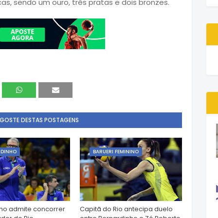
as, sendo um ouro, três pratas e dois bronzes.
 GOSTE DESTAS POSTAGENS
RDINHO
BARUERI FEMININO
ho admite concorrer
Capitã do Rio antecipa duelo