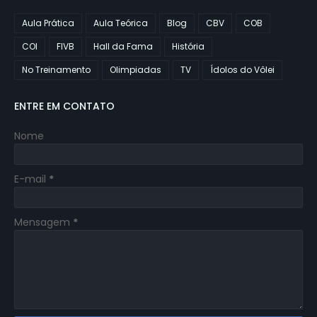
Aula Prática
Aula Teórica
Blog
CBV
COB
COI
FIVB
Hall da Fama
História
No Treinamento
Olimpiadas
TV
Ídolos do Vôlei
ENTRE EM CONTATO
Nome
E-mail
*
Mensagem
*