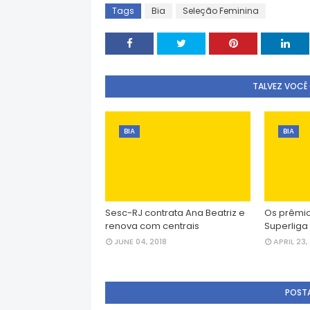
Tags
Bia
Seleção Feminina
TALVEZ VOCÊ
BIA
BIA
Sesc-RJ contrata Ana Beatriz e
Os prêmio
renova com centrais
Superliga
JUNE 04, 2018
APRIL 23,
POST