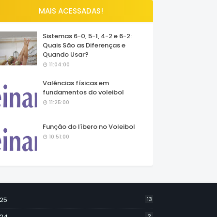
MAIS ACESSADAS!
Sistemas 6-0, 5-1, 4-2 e 6-2:
Quais São as Diferenças e
Quando Usar?
11:04:00
Valências físicas em
fundamentos do voleibol
11:25:00
Função do líbero no Voleibol
10:51:00
25
13
24
2