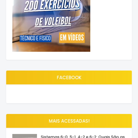
FACEBOOK
MAIS ACESSADAS!
Sistemas 6-0, 5-1, 4-2 e 6-2: Quais São as