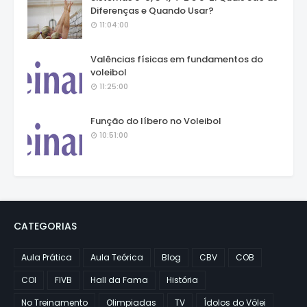
Diferenças e Quando Usar?
11:04:00
Valências físicas em fundamentos do
voleibol
11:25:00
Função do líbero no Voleibol
10:51:00
CATEGORIAS
Aula Prática
Aula Teórica
Blog
CBV
COB
COI
FIVB
Hall da Fama
História
No Treinamento
Olimpiadas
TV
Ídolos do Vôlei