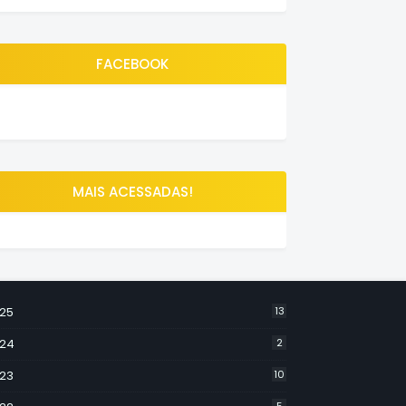
FACEBOOK
MAIS ACESSADAS!
25
13
24
2
23
10