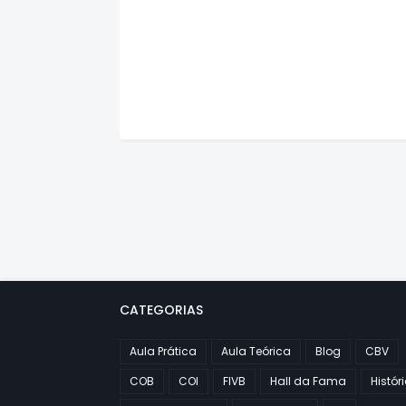
CATEGORIAS
Aula Prática
Aula Teórica
Blog
CBV
COB
COI
FIVB
Hall da Fama
Histór