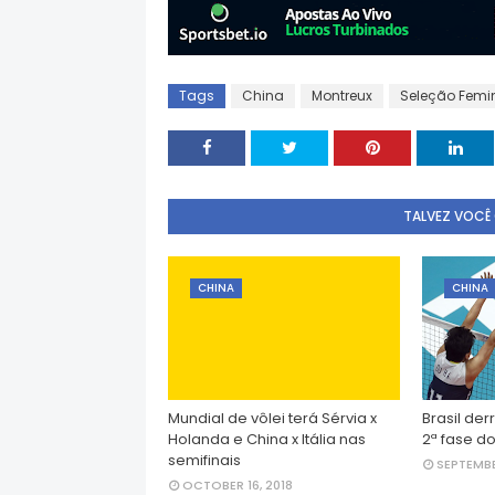
Tags
China
Montreux
Seleção Femi
TALVEZ VOCÊ
CHINA
CHINA
Mundial de vôlei terá Sérvia x
Brasil der
Holanda e China x Itália nas
2ª fase do
semifinais
SEPTEMBE
OCTOBER 16, 2018