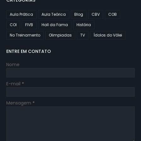
CATEGORIAS
Aula Prática
Aula Teórica
Blog
CBV
COB
COI
FIVB
Hall da Fama
História
No Treinamento
Olimpiadas
TV
Ídolos do Vôlei
ENTRE EM CONTATO
Nome
E-mail
*
Mensagem
*