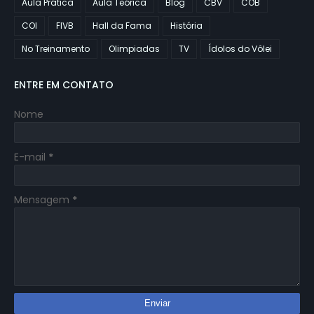
Aula Prática
Aula Teórica
Blog
CBV
COB
COI
FIVB
Hall da Fama
História
No Treinamento
Olimpiadas
TV
Ídolos do Vôlei
ENTRE EM CONTATO
Nome
E-mail
*
Mensagem
*