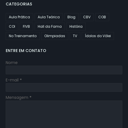
CATEGORIAS
Aula Prática
Aula Teórica
Blog
CBV
COB
COI
FIVB
Hall da Fama
História
No Treinamento
Olimpiadas
TV
Ídolos do Vôlei
ENTRE EM CONTATO
Nome
E-mail
*
Mensagem
*