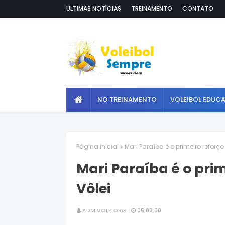
ULTIMAS NOTÍCIAS
TREINAMENTO
CONTATO
NO TREINAMENTO
VOLEIBOL EDUC
Página inicial
Mari Paraíba é o primeiro reforç
Mari Paraíba é o pri
Vôlei
ADM VOLEIORG
05:03:00