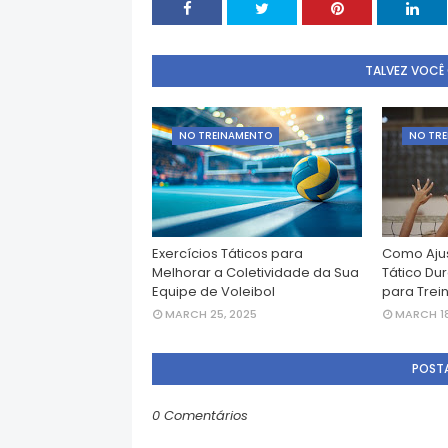
TALVEZ VOCÊ
NO TREINAMENTO
NO TR
Exercícios Táticos para
Como Ajus
Melhorar a Coletividade da Sua
Tático Du
Equipe de Voleibol
para Trei
MARCH 25, 2025
MARCH 18
POST
0 Comentários