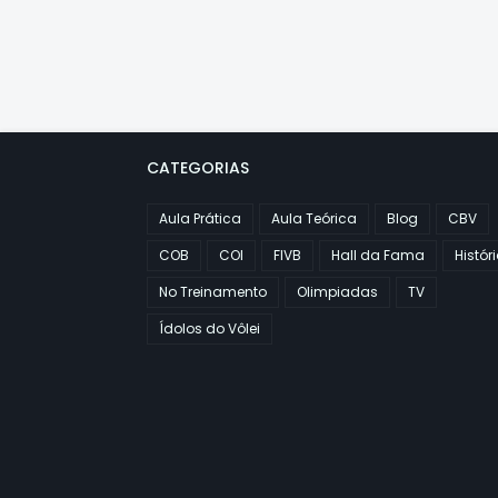
CATEGORIAS
Aula Prática
Aula Teórica
Blog
CBV
COB
COI
FIVB
Hall da Fama
Histór
No Treinamento
Olimpiadas
TV
Ídolos do Vôlei