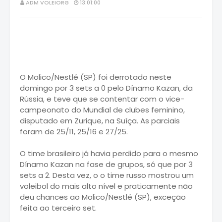
ADM VOLEIORG
13:01:00
O Molico/Nestlé (SP) foi derrotado neste
domingo por 3 sets a 0 pelo Dínamo Kazan, da
Rússia, e teve que se contentar com o vice-
campeonato do Mundial de clubes feminino,
disputado em Zurique, na Suíça. As parciais
foram de 25/11, 25/16 e 27/25.
O time brasileiro já havia perdido para o mesmo
Dínamo Kazan na fase de grupos, só que por 3
sets a 2. Desta vez, o o time russo mostrou um
voleibol do mais alto nível e praticamente não
deu chances ao Molico/Nestlé (SP), exceção
feita ao terceiro set.