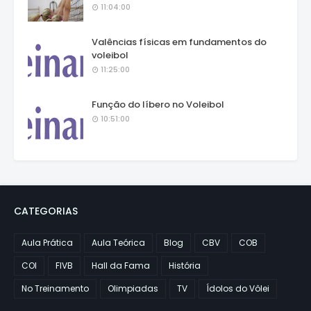
11:04:00
Valências físicas em fundamentos do
voleibol
11:25:00
Função do líbero no Voleibol
10:51:00
CATEGORIAS
Aula Prática
Aula Teórica
Blog
CBV
COB
COI
FIVB
Hall da Fama
História
No Treinamento
Olimpiadas
TV
Ídolos do Vôlei