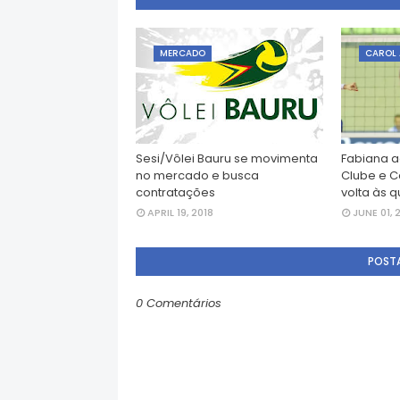
MERCADO
CAROL 
Sesi/Vôlei Bauru se movimenta
Fabiana a
no mercado e busca
Clube e C
contratações
volta às 
APRIL 19, 2018
JUNE 01, 
POST
0 Comentários