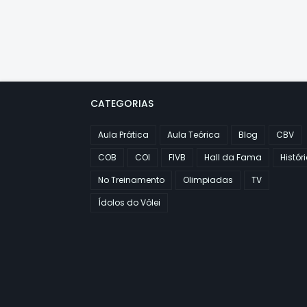
CATEGORIAS
Aula Prática
Aula Teórica
Blog
CBV
COB
COI
FIVB
Hall da Fama
Histór
No Treinamento
Olimpiadas
TV
Ídolos do Vôlei