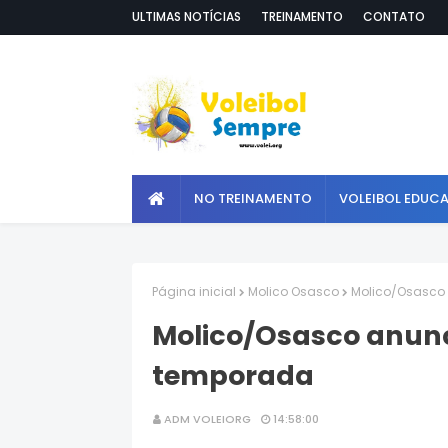
ULTIMAS NOTÍCIAS
TREINAMENTO
CONTATO
NO TREINAMENTO
VOLEIBOL EDUC
Página inicial
Molico Osasco
Molico/Osasco 
Molico/Osasco anunci
temporada
ADM VOLEIORG
14:58:00