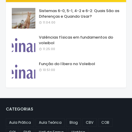
Sistemas 6-0, 5-1, 4-2 e 6-2: Quais São as
Diferenças e Quando Usar?
11:04:00
Valências físicas em fundamentos do
voleibol
11:25:00
Função do líbero no Voleibol
10:51:00
CATEGORIAS
Aula Prática
Aula Teórica
Blog
CBV
COB