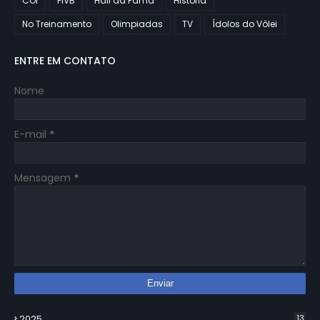
COI
FIVB
Hall da Fama
História
No Treinamento
Olimpiadas
TV
Ídolos do Vôlei
ENTRE EM CONTATO
Nome
E-mail
*
Mensagem
*
2025
13