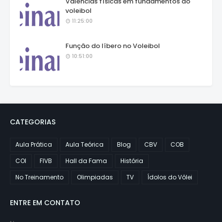
Valências físicas em fundamentos do
voleibol
11:25:00
Função do líbero no Voleibol
10:51:00
CATEGORIAS
Aula Prática
Aula Teórica
Blog
CBV
COB
COI
FIVB
Hall da Fama
História
No Treinamento
Olimpiadas
TV
Ídolos do Vôlei
ENTRE EM CONTATO