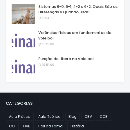
Sistemas 6-0, 5-1, 4-2 e 6-2: Quais São as
Diferenças e Quando Usar?
11:04:00
Valências físicas em fundamentos do
voleibol
11:25:00
Função do líbero no Voleibol
10:51:00
CATEGORIAS
Aula Prática
Aula Teórica
Blog
CBV
COB
COI
FIVB
Hall da Fama
História